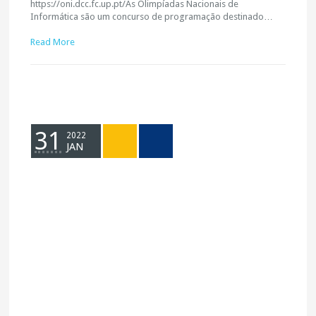
https://oni.dcc.fc.up.pt/As Olimpíadas Nacionais de
Informática são um concurso de programação destinado…
Read More
31
2022
JAN